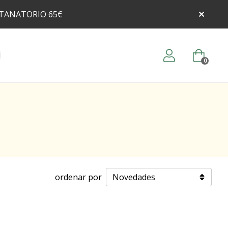
 TANATORIO 65€
0
ordenar por