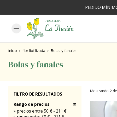
PEDIDO MÍNIMO
inicio
flor liofilizada
Bolas y fanales
Bolas y fanales
Mostrando 2 de
FILTRO DE RESULTADOS
Rango de precios
»
precios entre 50 €
-
211 €
»
rango entre
50
€
-
211
€