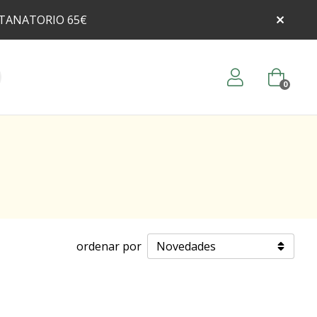
 TANATORIO 65€
0
ordenar por