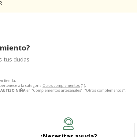
IR
amiento?
s tus dudas.
en tienda.
pertenece a la categoría
Otros complementos
(1).
BAUTIZO NIÑA
en "Complementos artesanales", "Otros complementos".
¿Necesitas ayuda?