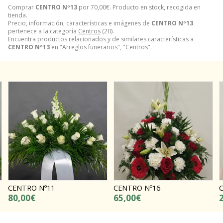
Comprar
CENTRO Nº13
por
70,00
€
. Producto en stock, recogida en
tienda.
Precio, información, características e imágenes de
CENTRO Nº13
pertenece a la categoría
Centros
(20).
Encuentra productos relacionados y de similares características a
CENTRO Nº13
en "Arreglos funerarios", "Centros".
CENTRO Nº16
CENTRO Nº2
65,00€
200,00€